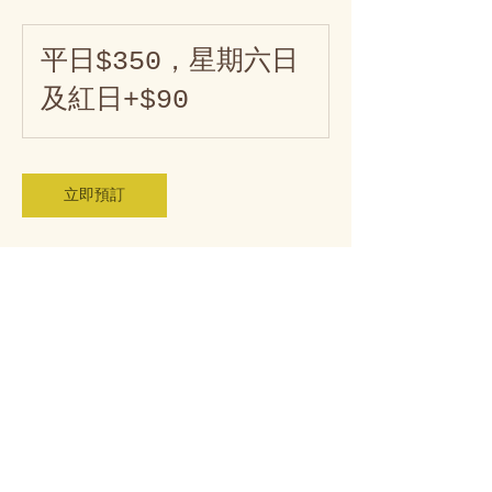
平
日
平日$350，星期六日
$350，
星
及紅日+$90
期
六
日
及
紅
日
+$90
立即預訂
神是愛
God is love.
凡你們所做的都要憑愛心而做 --
哥林多前書 16:14
若不是耶和華建造房屋、建造的人就枉然勞力．若不是耶和華看守城池、看
守的人就枉然儆醒 -- 詩篇 127:1
Unless the Lord builds the house, the builders labor in vain. Unless the
Lord watches over the city, the guards stand watch in vain. -- Psalm 127
一切榮耀、頌讚都歸給我們在天上的父!
© 2026 by Do Mi Sol Studio - All Rights Reserved
本網站所載的全部內容及資料，包括但不限於網站的美術設計、瀏覽連繫，均