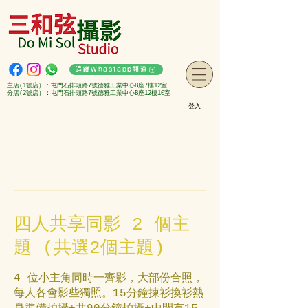
追蹤Whastapp頻道
主店(1號店）：屯門石排頭路7號德雅工業中心B座7樓12室
分店(2號店）：屯門石排頭路7號德雅工業中心B座12樓10室
登入
四人共享同影 2 個主
題 (共選2個主題)
4 位小主角同時一齊影，大部份合照，
每人各會影些獨照。15分鐘揀衫換衫熱