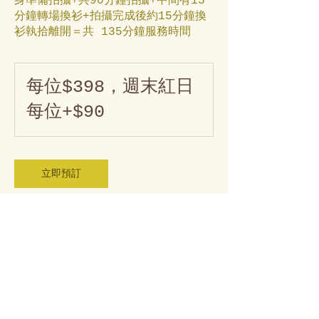
身準備拍攝+共90分鐘拍攝+中間有15
分鐘轉場換衫+拍攝完成後約15分鐘換
衫執拾離開＝共 135分鐘服務時間
每
位
每位$398，週末紅日
$398，
週
每位+$90
末
紅
日
每
位
+$90
立即預訂
神是愛
God is love.
凡你們所做的都要憑愛心而做 --
哥林多前書 16:14
若不是耶和華建造房屋、建造的人就枉然勞力．若不是耶和華看守城池、看
守的人就枉然儆醒 -- 詩篇 127:1
Unless the Lord builds the house, the builders labor in vain. Unless the