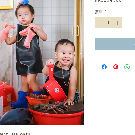
HK$194.00
價
格
數量
*
ment use only